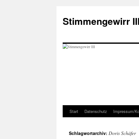
Zum
Inhalt
Stimmengewirr II
springen
Start
Datenschutz
Impressum/Ko
Doris Schäfer
Schlagwortarchiv: