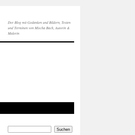
Der Blog mit Gedanken und Bildern, Texten
und Terminen von Mischa Bach, Autorin &
Malerin
Suchen