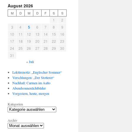
August 2026
M
D
M
D
F
S
S
1
2
3
4
5
6
7
8
9
10
11
12
13
14
15
16
17
18
19
20
21
22
23
24
25
26
27
28
29
30
31
« Juli
Lektürenotiz: „Englischer Sommer“
Verschlungen: „Der Stotterer“
Nachhall: Carmen im Aalto
Abendsonnenlichtbilder
Vorgestern, heute, morgen
Kategorien
Archiv