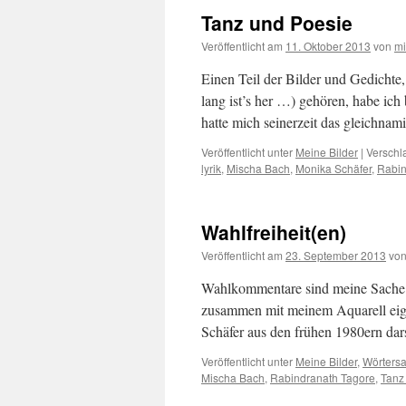
Tanz und Poesie
Veröffentlicht am
11. Oktober 2013
von
m
Einen Teil der Bilder und Gedichte
lang ist’s her …) gehören, habe ich b
hatte mich seinerzeit das gleichna
Veröffentlicht unter
Meine Bilder
|
Verschl
lyrik
,
Mischa Bach
,
Monika Schäfer
,
Rabin
Wahlfreiheit(en)
Veröffentlicht am
23. September 2013
vo
Wahlkommentare sind meine Sache n
zusammen mit meinem Aquarell eige
Schäfer aus den frühen 1980ern dars
Veröffentlicht unter
Meine Bilder
,
Wörtersa
Mischa Bach
,
Rabindranath Tagore
,
Tanz