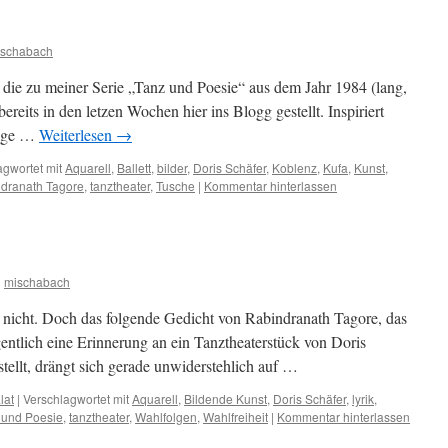
ischabach
, die zu meiner Serie „Tanz und Poesie“ aus dem Jahr 1984 (lang,
ereits in den letzen Wochen hier ins Blogg gestellt. Inspiriert
mige …
Weiterlesen
→
agwortet mit
Aquarell
,
Ballett
,
bilder
,
Doris Schäfer
,
Koblenz
,
Kufa
,
Kunst
,
dranath Tagore
,
tanztheater
,
Tusche
|
Kommentar hinterlassen
n
mischabach
icht. Doch das folgende Gedicht von Rabindranath Tagore, das
ntlich eine Erinnerung an ein Tanztheaterstück von Doris
tellt, drängt sich gerade unwiderstehlich auf …
lat
|
Verschlagwortet mit
Aquarell
,
Bildende Kunst
,
Doris Schäfer
,
lyrik
,
 und Poesie
,
tanztheater
,
Wahlfolgen
,
Wahlfreiheit
|
Kommentar hinterlassen