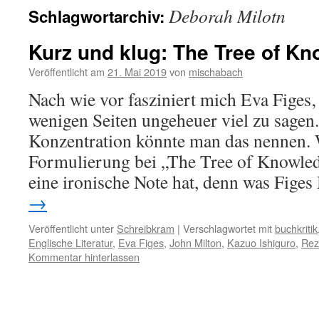
Deborah Milotn
Schlagwortarchiv:
Kurz und klug: The Tree of K
Veröffentlicht am
21. Mai 2019
von
mischabach
Nach wie vor fasziniert mich Eva Figes‚
wenigen Seiten ungeheuer viel zu sagen
Konzentration könnte man das nennen. 
Formulierung bei „The Tree of Knowle
eine ironische Note hat, denn was Fige
→
Veröffentlicht unter
Schreibkram
|
Verschlagwortet mit
buchkritik
Englische Literatur
,
Eva Figes
,
John Milton
,
Kazuo Ishiguro
,
Rez
Kommentar hinterlassen