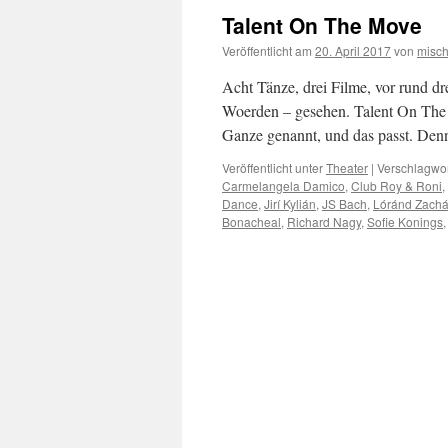
Talent On The Move
Veröffentlicht am
20. April 2017
von
misc
Acht Tänze, drei Filme, vor rund dr
Woerden – gesehen. Talent On The 
Ganze genannt, und das passt. De
Veröffentlicht unter
Theater
|
Verschlagwor
Carmelangela Damico
,
Club Roy & Roni
,
Dance
,
Jirí Kylián
,
JS Bach
,
Lóránd Zachá
Bonacheal
,
Richard Nagy
,
Sofie Konings