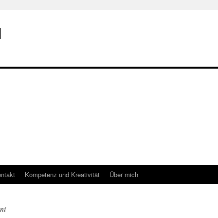
I
ntakt
Kompetenz und Kreativität
Über mich
ni