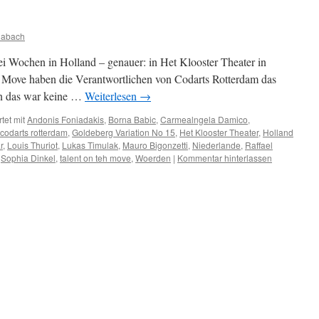
habach
ei Wochen in Holland – genauer: in Het Klooster Theater in
Move haben die Verantwortlichen von Codarts Rotterdam das
nn das war keine …
Weiterlesen
→
tet mit
Andonis Foniadakis
,
Borna Babic
,
Carmealngela Damico
,
codarts rotterdam
,
Goldeberg Variation No 15
,
Het Klooster Theater
,
Holland
r
,
Louis Thuriot
,
Lukas Timulak
,
Mauro Bigonzetti
,
Niederlande
,
Raffael
,
Sophia Dinkel
,
talent on teh move
,
Woerden
|
Kommentar hinterlassen