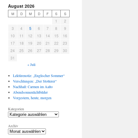
August 2026
M
D
M
D
F
S
S
1
2
3
4
5
6
7
8
9
10
11
12
13
14
15
16
17
18
19
20
21
22
23
24
25
26
27
28
29
30
31
« Juli
Lektürenotiz: „Englischer Sommer“
Verschlungen: „Der Stotterer“
Nachhall: Carmen im Aalto
Abendsonnenlichtbilder
Vorgestern, heute, morgen
Kategorien
Archiv