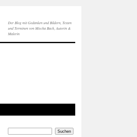
Der Blog mit Gedanken und Bildern, Texten
und Terminen von Mischa Bach, Autorin &
Malerin
Suchen