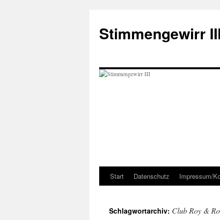
Zum
Inhalt
Stimmengewirr II
springen
Start
Datenschutz
Impressum/Ko
Club Roy & Ro
Schlagwortarchiv: