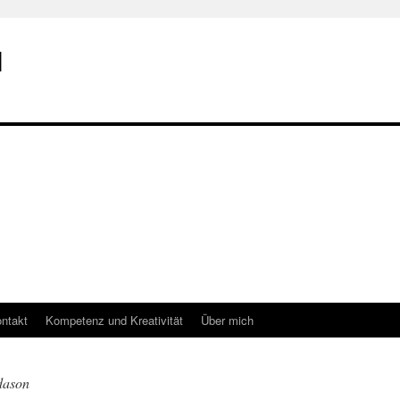
I
ntakt
Kompetenz und Kreativität
Über mich
dason