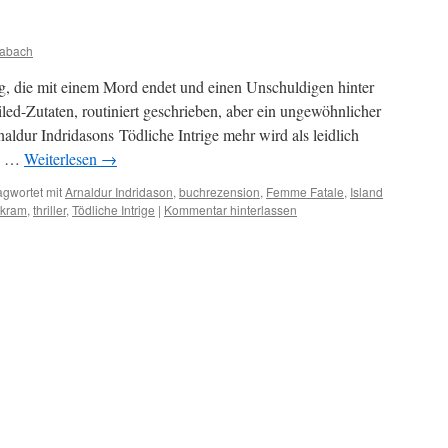
abach
g, die mit einem Mord endet und einen Unschuldigen hinter
iled-Zutaten, routiniert geschrieben, aber ein ungewöhnlicher
naldur Indridasons Tödliche Intrige mehr wird als leidlich
se …
Weiterlesen
→
agwortet mit
Arnaldur Indridason
,
buchrezension
,
Femme Fatale
,
Island
bkram
,
thriller
,
Tödliche Intrige
|
Kommentar hinterlassen