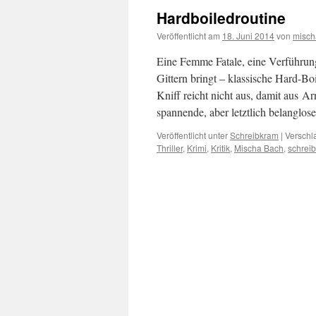
Hardboiledroutine
Veröffentlicht am
18. Juni 2014
von
misch
Eine Femme Fatale, eine Verführun
Gittern bringt – klassische Hard-Bo
Kniff reicht nicht aus, damit aus Ar
spannende, aber letztlich belanglo
Veröffentlicht unter
Schreibkram
|
Verschl
Thriller
,
Krimi
,
Kritik
,
Mischa Bach
,
schrei