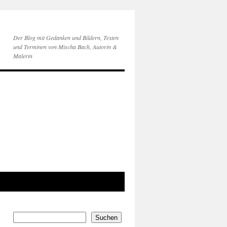
Der Blog mit Gedanken und Bildern, Texten
und Terminen von Mischa Bach, Autorin &
Malerin
Suchen