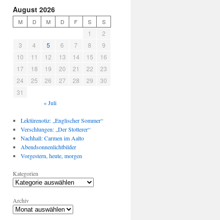
August 2026
M
D
M
D
F
S
S
1
2
3
4
5
6
7
8
9
10
11
12
13
14
15
16
17
18
19
20
21
22
23
24
25
26
27
28
29
30
31
« Juli
Lektürenotiz: „Englischer Sommer“
Verschlungen: „Der Stotterer“
Nachhall: Carmen im Aalto
Abendsonnenlichtbilder
Vorgestern, heute, morgen
Kategorien
Archiv