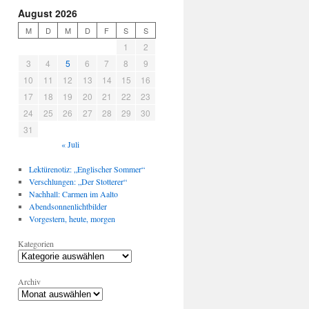
August 2026
M
D
M
D
F
S
S
1
2
3
4
5
6
7
8
9
10
11
12
13
14
15
16
17
18
19
20
21
22
23
24
25
26
27
28
29
30
31
« Juli
Lektürenotiz: „Englischer Sommer“
Verschlungen: „Der Stotterer“
Nachhall: Carmen im Aalto
Abendsonnenlichtbilder
Vorgestern, heute, morgen
Kategorien
Archiv