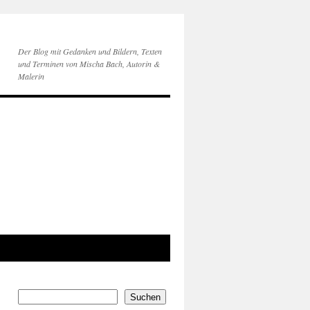
Der Blog mit Gedanken und Bildern, Texten
und Terminen von Mischa Bach, Autorin &
Malerin
Suchen