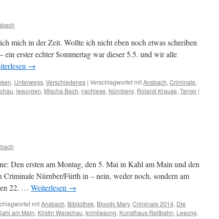
abach
 ich mich in der Zeit. Wollte ich nicht eben noch etwas schreiben
ein erster echter Sommertag war dieser 5.5. und wir alle
iterlesen
→
nken
,
Unterwegs
,
Verschiedenes
|
Verschlagwortet mit
Ansbach
,
Criminale
,
schau
,
lesungen
,
Mischa Bach
,
nachlese
,
Nürnberg
,
Roland Krause
,
Tango
|
abach
ine: Den ersten am Montag, den 5. Mai in Kahl am Main und den
n Criminale Nürnber/Fürth in – nein, weder noch, sondern am
den 22. …
Weiterlesen
→
chlagwortet mit
Ansbach
,
Bibliothek
,
Bloody Mary
,
Criminale 2014
,
Die
Kahl am Main
,
Kirstin Warschau
,
krimilesung
,
Kunsthaus Reitbahn
,
Lesung
,