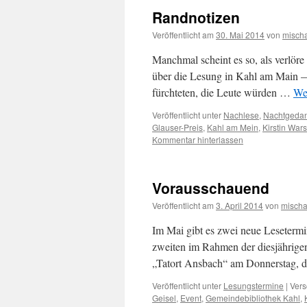
Randnotizen
Veröffentlicht am
30. Mai 2014
von
misch
Manchmal scheint es so, als verlöre
über die Lesung in Kahl am Main — 
fürchteten, die Leute würden …
We
Veröffentlicht unter
Nachlese
,
Nachtgeda
Glauser-Preis
,
Kahl am Mein
,
Kirstin War
Kommentar hinterlassen
Vorausschauend
Veröffentlicht am
3. April 2014
von
misch
Im Mai gibt es zwei neue Leseterm
zweiten im Rahmen der diesjährige
„Tatort Ansbach“ am Donnerstag, 
Veröffentlicht unter
Lesungstermine
|
Vers
Geisel
,
Event
,
Gemeindebibliothek Kahl
,