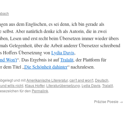
abach
ngen aus dem Englischen, es sei denn, ich bin gerade als
 selbst. Aber natürlich denke ich als Autorin, die in zwei
iben, Lesen und erst recht beim Übersetzen immer wieder übers
stmals Gelegenheit, über die Arbeit anderer Übersetzer schreibend
us Hoffers Übersetzung von
Lydia Davis
‚
and Won’t
“. Das Ergebnis ist auf
Tralalit
, der Plattform für
er dem Titel „
Die Schönheit dahinter
“ nachzulesen.
bgelegt und mit
Amerikanische Litereratur
,
can't and won't
,
Deutsch
,
und wills nicht
,
Klaus Hoffer
,
Literaturübersetzung
,
Lydia Davis
,
Tralalit
,
Lesezeichen für den
Permalink
.
Präzise Poesie
→