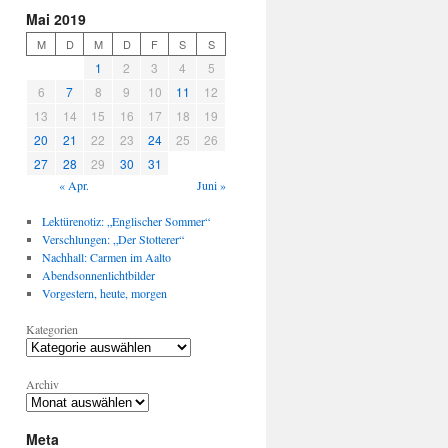
Mai 2019
M
D
M
D
F
S
S
1
2
3
4
5
6
7
8
9
10
11
12
13
14
15
16
17
18
19
20
21
22
23
24
25
26
27
28
29
30
31
« Apr.
Juni »
Lektürenotiz: „Englischer Sommer“
Verschlungen: „Der Stotterer“
Nachhall: Carmen im Aalto
Abendsonnenlichtbilder
Vorgestern, heute, morgen
Kategorien
Archiv
Meta