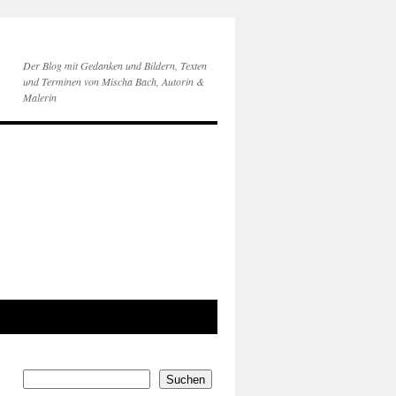
Der Blog mit Gedanken und Bildern, Texten
und Terminen von Mischa Bach, Autorin &
Malerin
Suchen