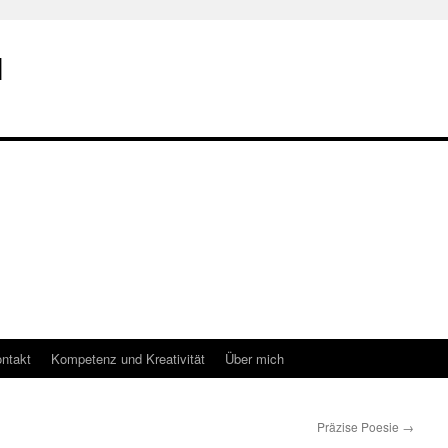
I
ntakt
Kompetenz und Kreativität
Über mich
Präzise Poesie
→