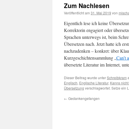
Zum Nachlesen
Veröffentlicht am
31. Mai 2019
von
misch
Eigentlich lese ich keine Übersetzu
Korrektorin engagiert oder übersetze
Sprachen unterwegs ist, beim Schre
Übersetzen nach. Jetzt hatte ich er
nachzudenken – konkret: über Kla
Kurzgeschichtensammlung „
Can’t 
übersetzte Literatur im Internet, unt
Dieser Beitrag wurde unter
Schreibkram
a
Englisch
,
Englische Literatur
,
Kanns nicht 
Übersetzung
verschlagwortet. Setze ein 
←
Gedankengefangen