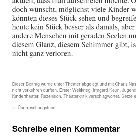
aktuell, dass man aufschreien möchte. 
doch wünscht, möglichst viele Kinder 
könnten dieses Stück sehen und begreife
heute kein Stück besser als damals, abe
andere Menschen mit geraden Seelen u
diesem Glanz, diesem Schimmer gibt, is
nicht ganz verloren.
Dieser Beitrag wurde unter
Theater
abgelegt und mit
Charis Na
nicht verkehren durften
,
Erster Weltkrieg
,
Irmgard Keun
,
Jugend
Kindertheater
,
Rezension
,
Theaterkritik
verschlagwortet. Setze 
←
Überraschungsfund
Schreibe einen Kommentar