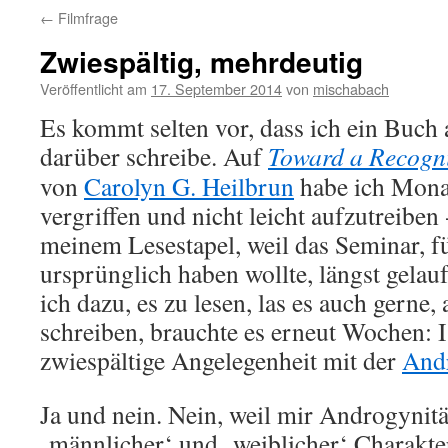
←
Filmfrage
Zwiespältig, mehrdeutig
Veröffentlicht am
17. September 2014
von
mischabach
Es kommt selten vor, dass ich ein Buch 
darüber schreibe. Auf
Toward a Recogni
von
Carolyn G. Heilbrun
habe ich Monat
vergriffen und nicht leicht aufzutreiben 
meinem Lesestapel, weil das Seminar, fü
ursprünglich haben wollte, längst gelau
ich dazu, es zu lesen, las es auch gerne
schreiben, brauchte es erneut Wochen: I
zwiespältige Angelegenheit mit der
Andr
Ja und nein. Nein, weil mir Androgynitä
‚männlicher‘ und ‚weiblicher‘ Charakte