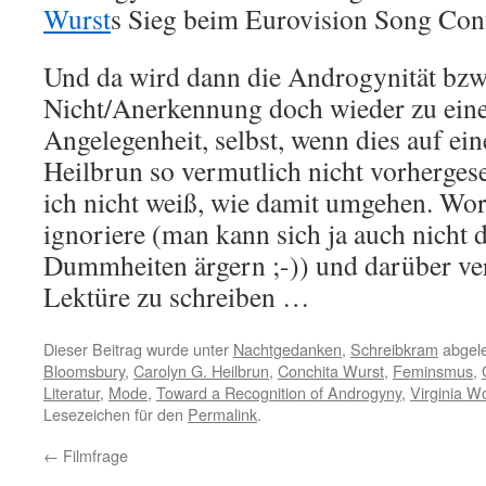
Wurst
s Sieg beim Eurovision Song Cont
Und da wird dann die Androgynität bzw.
Nicht/Anerkennung doch wieder zu eine
Angelegenheit, selbst, wenn dies auf ein
Heilbrun so vermutlich nicht vorherges
ich nicht weiß, wie damit umgehen. Wor
ignoriere (man kann sich ja auch nicht 
Dummheiten ärgern ;-)) und darüber ve
Lektüre zu schreiben …
Dieser Beitrag wurde unter
Nachtgedanken
,
Schreibkram
abgele
Bloomsbury
,
Carolyn G. Heilbrun
,
Conchita Wurst
,
Feminsmus
,
Literatur
,
Mode
,
Toward a Recognition of Androgyny
,
Virginia Wo
Lesezeichen für den
Permalink
.
←
Filmfrage