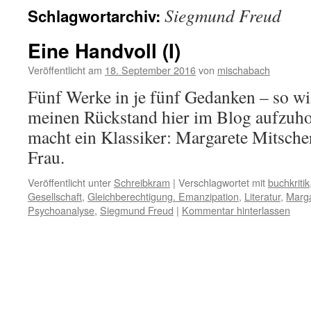
Siegmund Freud
Schlagwortarchiv:
Eine Handvoll (I)
Veröffentlicht am
18. September 2016
von
mischabach
Fünf Werke in je fünf Gedanken – so wil
meinen Rückstand hier im Blog aufzuho
macht ein Klassiker: Margarete Mitscher
Frau.
Veröffentlicht unter
Schreibkram
|
Verschlagwortet mit
buchkritik
Gesellschaft
,
Gleichberechtigung. Emanzipation
,
Literatur
,
Marga
Psychoanalyse
,
Siegmund Freud
|
Kommentar hinterlassen