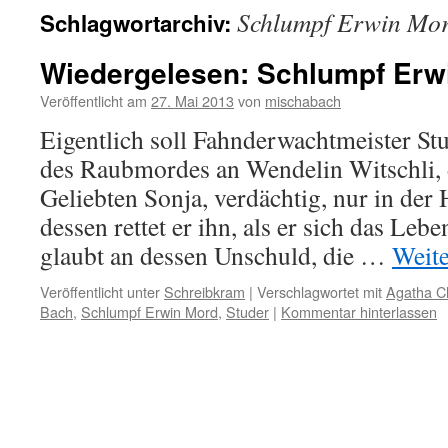
Schlumpf Erwin Mo
Schlagwortarchiv:
Wiedergelesen: Schlumpf Erw
Veröffentlicht am
27. Mai 2013
von
mischabach
Eigentlich soll Fahnderwachtmeister S
des Raubmordes an Wendelin Witschli, 
Geliebten Sonja, verdächtig, nur in der H
dessen rettet er ihn, als er sich das Leb
glaubt an dessen Unschuld, die …
Weit
Veröffentlicht unter
Schreibkram
|
Verschlagwortet mit
Agatha Ch
Bach
,
Schlumpf Erwin Mord
,
Studer
|
Kommentar hinterlassen