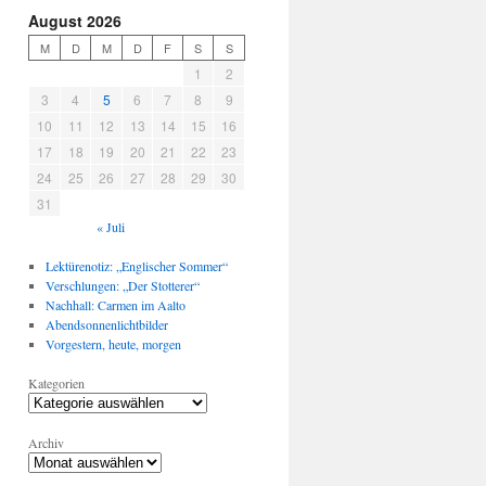
August 2026
M
D
M
D
F
S
S
1
2
3
4
5
6
7
8
9
10
11
12
13
14
15
16
17
18
19
20
21
22
23
24
25
26
27
28
29
30
31
« Juli
Lektürenotiz: „Englischer Sommer“
Verschlungen: „Der Stotterer“
Nachhall: Carmen im Aalto
Abendsonnenlichtbilder
Vorgestern, heute, morgen
Kategorien
Archiv