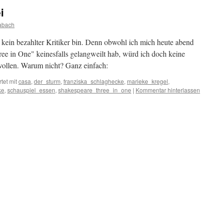
i
abach
 kein bezahlter Kritiker bin. Denn obwohl ich mich heute abend
ree in One" keinesfalls gelangweilt hab, würd ich doch keine
 wollen. Warum nicht? Ganz einfach:
tet mit
casa
,
der_sturm
,
franziska_schlaghecke
,
marieke_kregel
,
ke
,
schauspiel_essen
,
shakespeare_three_in_one
|
Kommentar hinterlassen