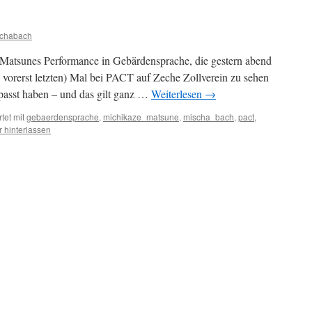
chabach
 Matsunes Performance in Gebärdensprache, die gestern abend
 vorerst letzten) Mal bei PACT auf Zeche Zollverein zu sehen
rpasst haben – und das gilt ganz …
Weiterlesen
→
tet mit
gebaerdensprache
,
michikaze_matsune
,
mischa_bach
,
pact
,
 hinterlassen