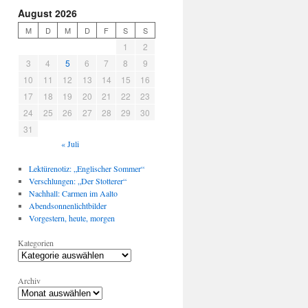
August 2026
M
D
M
D
F
S
S
1
2
3
4
5
6
7
8
9
10
11
12
13
14
15
16
17
18
19
20
21
22
23
24
25
26
27
28
29
30
31
« Juli
Lektürenotiz: „Englischer Sommer“
Verschlungen: „Der Stotterer“
Nachhall: Carmen im Aalto
Abendsonnenlichtbilder
Vorgestern, heute, morgen
Kategorien
Archiv