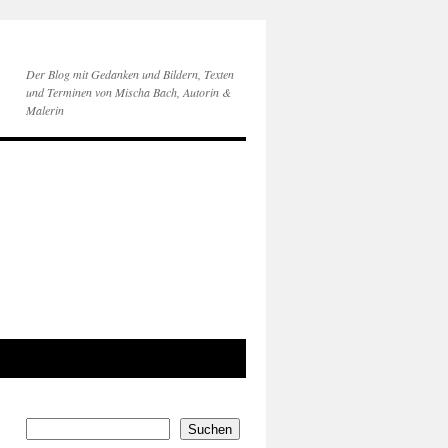
Der Blog mit Gedanken und Bildern, Texten
und Terminen von Mischa Bach, Autorin &
Malerin
Suchen