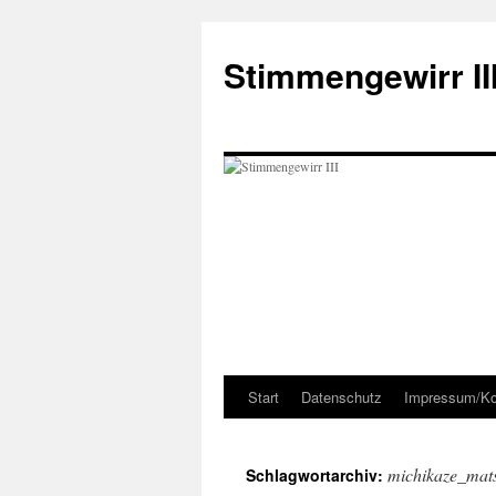
Zum
Inhalt
Stimmengewirr II
springen
Start
Datenschutz
Impressum/Ko
michikaze_mat
Schlagwortarchiv: