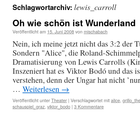
lewis_carroll
Schlagwortarchiv:
Oh wie schön ist Wunderland
Veröffentlicht am
15. Juni 2008
von
mischabach
Nein, ich meine jetzt nicht das 3:2 der 
Sondern "Alice", die Roland-Schimmel
Dramatisierung von Lewis Carrolls (Ki
Inszeniert hat es Viktor Bodó und das is
verstehen, denn der Ungar hat nicht ’nur
…
Weiterlesen
→
Veröffentlicht unter
Theater
|
Verschlagwortet mit
alice
,
grillo_th
schauspiel_graz
,
viktor_bodo
|
3 Kommentare