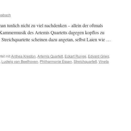
habach
an tunlich nicht zu viel nachdenken – allein der oftmals
 Kammermusik des Artemis Quartetts dagegen kopflos zu
 Streichquartette scheinen dazu angetan, selbst Laien wie …
tet mit
Anthea Kreston
,
Artemis Quartett
,
Eckart Runge
,
Edvard Grieg
,
,
Ludwig van Beethoven
,
Philharmonie Essen
,
Streichquartett
,
Vineta