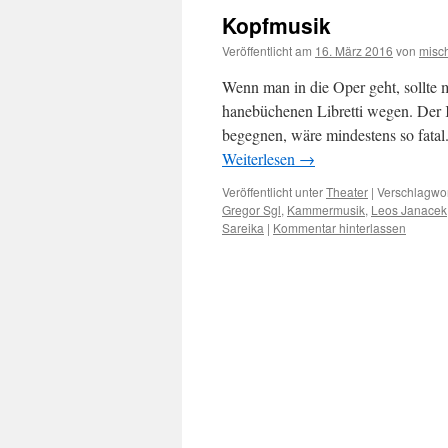
Kopfmusik
Veröffentlicht am
16. März 2016
von
misc
Wenn man in die Oper geht, sollte m
hanebüchenen Libretti wegen. Der
begegnen, wäre mindestens so fatal.
Weiterlesen
→
Veröffentlicht unter
Theater
|
Verschlagwor
Gregor Sgl
,
Kammermusik
,
Leos Janacek
Sareika
|
Kommentar hinterlassen