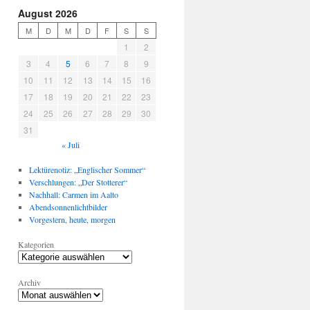
August 2026
M
D
M
D
F
S
S
1
2
3
4
5
6
7
8
9
10
11
12
13
14
15
16
17
18
19
20
21
22
23
24
25
26
27
28
29
30
31
« Juli
Lektürenotiz: „Englischer Sommer“
Verschlungen: „Der Stotterer“
Nachhall: Carmen im Aalto
Abendsonnenlichtbilder
Vorgestern, heute, morgen
Kategorien
Archiv