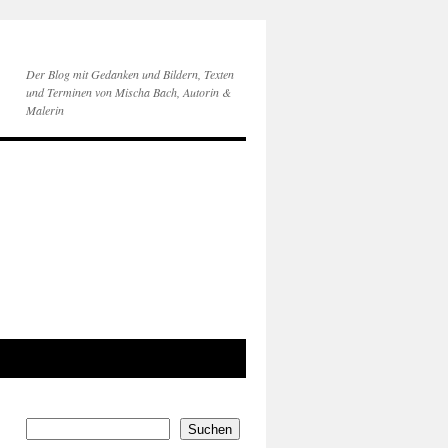
Der Blog mit Gedanken und Bildern, Texten
und Terminen von Mischa Bach, Autorin &
Malerin
Suchen