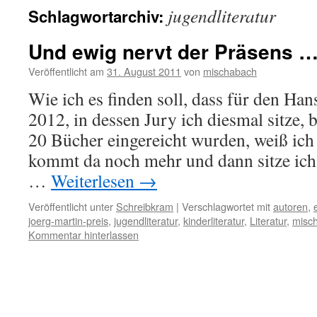
jugendliteratur
Schlagwortarchiv:
Und ewig nervt der Präsens 
Veröffentlicht am
31. August 2011
von
mischabach
Wie ich es finden soll, dass für den Ha
2012, in dessen Jury ich diesmal sitze, 
20 Bücher eingereicht wurden, weiß ich n
kommt da noch mehr und dann sitze ic
…
Weiterlesen
→
Veröffentlicht unter
Schreibkram
|
Verschlagwortet mit
autoren
,
joerg-martin-preis
,
jugendliteratur
,
kinderliteratur
,
Literatur
,
misc
Kommentar hinterlassen