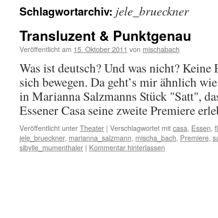
jele_brueckner
Schlagwortarchiv:
Transluzent & Punktgenau
Veröffentlicht am
15. Oktober 2011
von
mischabach
Was ist deutsch? Und was nicht? Keine 
sich bewegen. Da geht’s mir ähnlich wie
in Marianna Salzmanns Stück "Satt", das
Essener Casa seine zweite Premiere erl
Veröffentlicht unter
Theater
|
Verschlagwortet mit
casa
,
Essen
,
f
jele_brueckner
,
marianna_salzmann
,
mischa_bach
,
Premiere
,
s
sibylle_mumenthaler
|
Kommentar hinterlassen