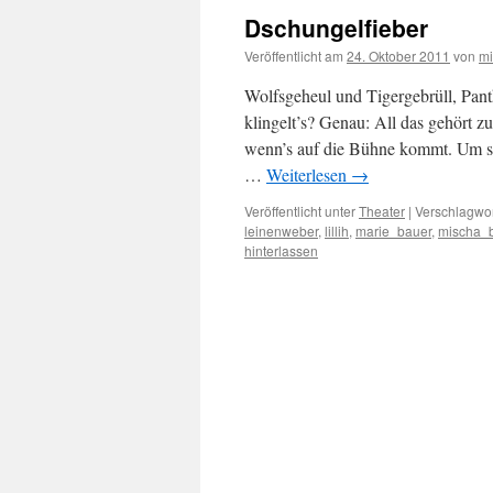
Dschungelfieber
Veröffentlicht am
24. Oktober 2011
von
m
Wolfsgeheul und Tigergebrüll, Pant
klingelt’s? Genau: All das gehört 
wenn’s auf die Bühne kommt. Um so 
…
Weiterlesen
→
Veröffentlicht unter
Theater
|
Verschlagwor
leinenweber
,
lillih
,
marie_bauer
,
mischa_
hinterlassen