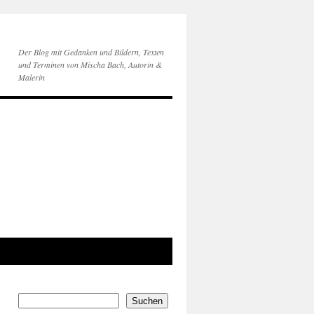
Der Blog mit Gedanken und Bildern, Texten
und Terminen von Mischa Bach, Autorin &
Malerin
Suchen