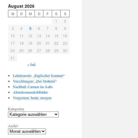
August 2026
M
D
M
D
F
S
S
1
2
3
4
5
6
7
8
9
10
11
12
13
14
15
16
17
18
19
20
21
22
23
24
25
26
27
28
29
30
31
« Juli
Lektürenotiz: „Englischer Sommer“
Verschlungen: „Der Stotterer“
Nachhall: Carmen im Aalto
Abendsonnenlichtbilder
Vorgestern, heute, morgen
Kategorien
Archiv