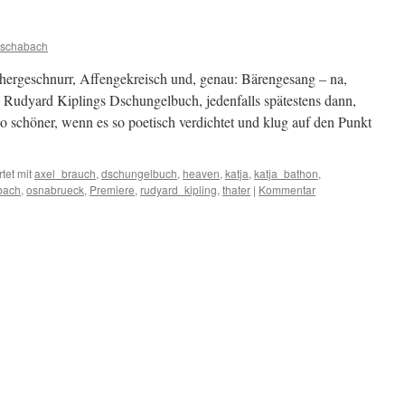
ischabach
hergeschnurr, Affengekreisch und, genau: Bärengesang – na,
zu Rudyard Kiplings Dschungelbuch, jedenfalls spätestens dann,
schöner, wenn es so poetisch verdichtet und klug auf den Punkt
tet mit
axel_brauch
,
dschungelbuch
,
heaven
,
katja
,
katja_bathon
,
bach
,
osnabrueck
,
Premiere
,
rudyard_kipling
,
thater
|
Kommentar