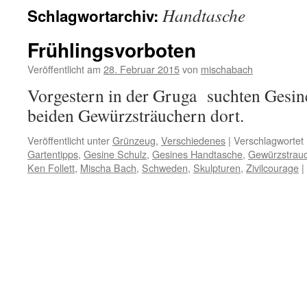
Handtasche
Schlagwortarchiv:
Frühlingsvorboten
Veröffentlicht am
28. Februar 2015
von
mischabach
Vorgestern in der Gruga suchten Gesin
beiden Gewürzsträuchern dort.
Veröffentlicht unter
Grünzeug
,
Verschiedenes
|
Verschlagwortet 
Gartentipps
,
Gesine Schulz
,
Gesines Handtasche
,
Gewürzstrau
Ken Follett
,
Mischa Bach
,
Schweden
,
Skulpturen
,
Zivilcourage
|