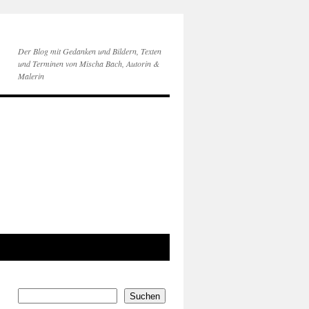
Der Blog mit Gedanken und Bildern, Texten
und Terminen von Mischa Bach, Autorin &
Malerin
Suchen