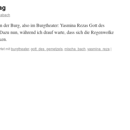
ag
habach
in der Burg, also im Burgtheater: Yasmina Rezas Gott des
Dazu nun, während ich drauf warte, dass sich die Regenwolke
ken.
tet mit
burgtheater
,
gott_des_gemetzels
,
mischa_bach
,
yasmina_reza
|