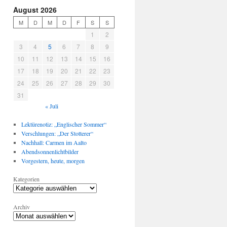
August 2026
M
D
M
D
F
S
S
1
2
3
4
5
6
7
8
9
10
11
12
13
14
15
16
17
18
19
20
21
22
23
24
25
26
27
28
29
30
31
« Juli
Lektürenotiz: „Englischer Sommer“
Verschlungen: „Der Stotterer“
Nachhall: Carmen im Aalto
Abendsonnenlichtbilder
Vorgestern, heute, morgen
Kategorien
Archiv