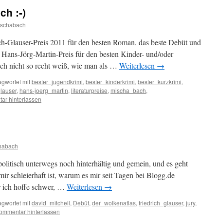
h :-)
ischabach
ch-Glauser-Preis 2011 für den besten Roman, das beste Debüt und
 Hans-Jörg-Martin-Preis für den besten Kinder- und/oder
ich nicht so recht weiß, wie man als …
Weiterlesen
→
agwortet mit
bester_jugendkrimi
,
bester_kinderkrimi
,
bester_kurzkrimi
,
glauser
,
hans-joerg_martin
,
literaturpreise
,
mischa_bach
,
ar hinterlassen
habach
ipolitisch unterwegs noch hinterhältig und gemein, und es geht
r schleierhaft ist, warum es mir seit Tagen bei Blogg.de
er ich hoffe schwer, …
Weiterlesen
→
agwortet mit
david_mitchell
,
Debüt
,
der_wolkenatlas
,
friedrich_glauser
,
jury
,
ommentar hinterlassen