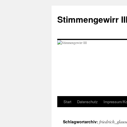
Zum
Inhalt
Stimmengewirr II
springen
Start
Datenschutz
Impressum/Ko
friedrich_glaus
Schlagwortarchiv: