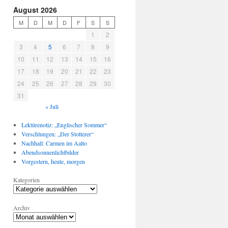
August 2026
M
D
M
D
F
S
S
1
2
3
4
5
6
7
8
9
10
11
12
13
14
15
16
17
18
19
20
21
22
23
24
25
26
27
28
29
30
31
« Juli
Lektürenotiz: „Englischer Sommer“
Verschlungen: „Der Stotterer“
Nachhall: Carmen im Aalto
Abendsonnenlichtbilder
Vorgestern, heute, morgen
Kategorien
Archiv