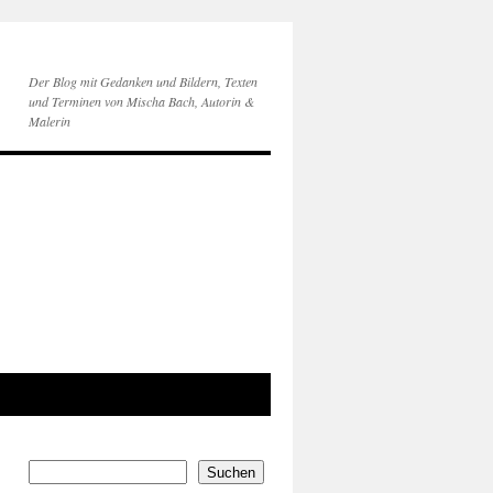
Der Blog mit Gedanken und Bildern, Texten
und Terminen von Mischa Bach, Autorin &
Malerin
Suchen