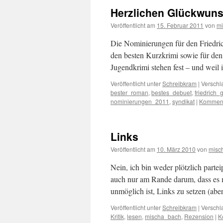
Herzlichen Glückwunsc
Veröffentlicht am
15. Februar 2011
von
m
Die Nominierungen für den Friedri
den besten Kurzkrimi sowie für den
Jugendkrimi stehen fest – und weil 
Veröffentlicht unter
Schreibkram
|
Verschl
bester_roman
,
bestes_debuet
,
friedrich_
nominierungen_2011
,
syndikat
|
Komment
Links
Veröffentlicht am
10. März 2010
von
misc
Nein, ich bin weder plötzlich parte
auch nur am Rande darum, dass es mi
unmöglich ist, Links zu setzen (ab
Veröffentlicht unter
Schreibkram
|
Verschl
Kritik
,
lesen
,
mischa_bach
,
Rezension
|
K