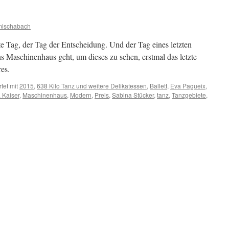
mischabach
zte Tag, der Tag der Entscheidung. Und der Tag eines letzten
s Maschinenhaus geht, um dieses zu sehen, erstmal das letzte
es.
tet mit
2015
,
638 Kilo Tanz und weitere Delikatessen
,
Ballett
,
Eva Pagueix
,
 Kaiser
,
Maschinenhaus
,
Modern
,
Preis
,
Sabina Stücker
,
tanz
,
Tanzgebiete
,