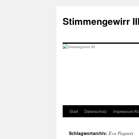
Zum
Inhalt
Stimmengewirr II
springen
Start
Datenschutz
Impressum/Ko
Eva Pagueix
Schlagwortarchiv: