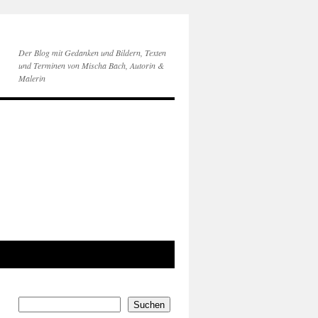
Der Blog mit Gedanken und Bildern, Texten
und Terminen von Mischa Bach, Autorin &
Malerin
Suchen