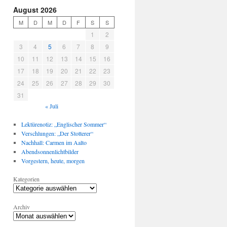
August 2026
M
D
M
D
F
S
S
1
2
3
4
5
6
7
8
9
10
11
12
13
14
15
16
17
18
19
20
21
22
23
24
25
26
27
28
29
30
31
« Juli
Lektürenotiz: „Englischer Sommer“
Verschlungen: „Der Stotterer“
Nachhall: Carmen im Aalto
Abendsonnenlichtbilder
Vorgestern, heute, morgen
Kategorien
Archiv