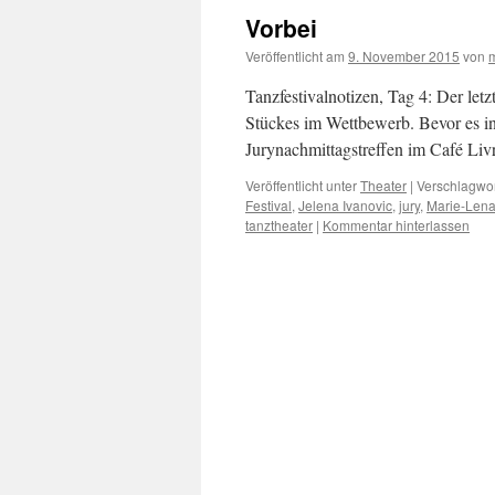
Vorbei
Veröffentlicht am
9. November 2015
von
Tanzfestivalnotizen, Tag 4: Der let
Stückes im Wettbewerb. Bevor es in
Jurynachmittagstreffen im Café Livr
Veröffentlicht unter
Theater
|
Verschlagwor
Festival
,
Jelena Ivanovic
,
jury
,
Marie-Lena
tanztheater
|
Kommentar hinterlassen