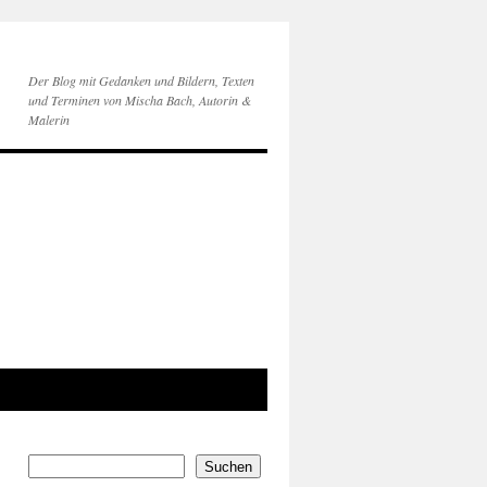
Der Blog mit Gedanken und Bildern, Texten
und Terminen von Mischa Bach, Autorin &
Malerin
Suchen