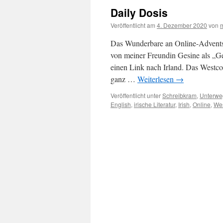
Daily Dosis
Veröffentlicht am
4. Dezember 2020
von
Das Wunderbare an Online-Adventska
von meiner Freundin Gesine als „
einen Link nach Irland. Das Westcor
ganz …
Weiterlesen
→
Veröffentlicht unter
Schreibkram
,
Unterwe
English
,
irische Literatur
,
Irish
,
Online
,
Wes