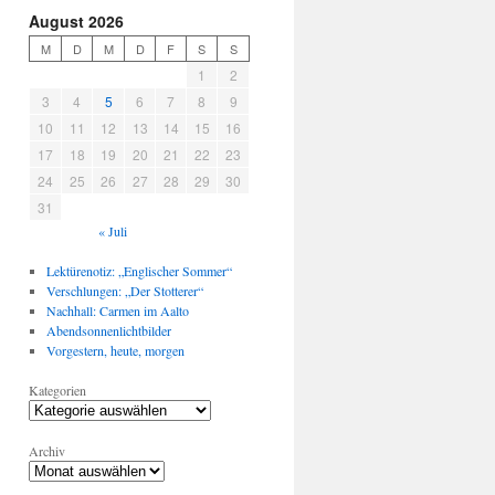
August 2026
M
D
M
D
F
S
S
1
2
3
4
5
6
7
8
9
10
11
12
13
14
15
16
17
18
19
20
21
22
23
24
25
26
27
28
29
30
31
« Juli
Lektürenotiz: „Englischer Sommer“
Verschlungen: „Der Stotterer“
Nachhall: Carmen im Aalto
Abendsonnenlichtbilder
Vorgestern, heute, morgen
Kategorien
Archiv