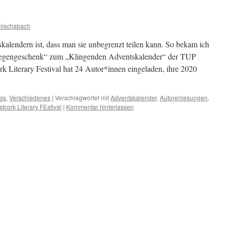
mischabach
lendern ist, dass man sie unbegrenzt teilen kann. So bekam ich
Gegengeschenk“ zum „Klingenden Adventskalender“ der TUP
k Literary Festival hat 24 Autor*innen eingeladen, ihre 2020
gs
,
Verschiedenes
|
Verschlagwortet mit
Adventskalender
,
Autorenlesungen
,
tcork Literary FEstival
|
Kommentar hinterlassen