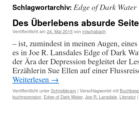
Edge of Dark Water
Schlagwortarchiv:
Des Überlebens absurde Seite
Veröffentlicht am
24. Mai 2015
von
mischabach
– ist, zumindest in meinen Augen, eine
es in Joe R. Lansdales Edge of Dark Wat
der Ära der Depression begleitet der Le
Erzählerin Sue Ellen auf einer Flussrei
Weiterlesen
→
Veröffentlicht unter
Schreibkram
|
Verschlagwortet mit
Buchbesp
buchrezension
,
Edge of Dark Water
,
Joe R. Lansdale
,
Literatur
|