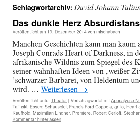
David Johann Talins
Schlagwortarchiv:
Das dunkle Herz Absurdistans
Veröffentlicht am
19. Dezember 2014
von
mischabach
Manchen Geschichten kann man kaum a
Joseph Conrads Heart of Darkness, in de
afrikanische Wildnis zum Spiegel des K
seiner wahnhaften Ideen von ‚weißer Ziv
’schwarzer Barbarei, von Heldentum und
wird. …
Weiterlesen
→
Veröffentlicht unter
Theater
|
Verschlagwortet mit
Apocalypse N
Talinski
,
Essen; Schauspiel
,
Francis Ford Coppola
,
grillo
,
Heart 
Kaufhold
,
Maximilian Lindner
,
Premiere
,
Robert Gerloff
,
Stephan
Kommentar hinterlassen