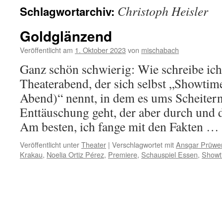
Christoph Heisler
Schlagwortarchiv:
Goldglänzend
Veröffentlicht am
1. Oktober 2023
von
mischabach
Ganz schön schwierig: Wie schreibe ich
Theaterabend, der sich selbst „Showtim
Abend)“ nennt, in dem es ums Scheiter
Enttäuschung geht, der aber durch und d
Am besten, ich fange mit den Fakten …
Veröffentlicht unter
Theater
|
Verschlagwortet mit
Ansgar Prüwe
Krakau
,
Noelia Ortiz Pérez
,
Premiere
,
Schauspiel Essen
,
Showt