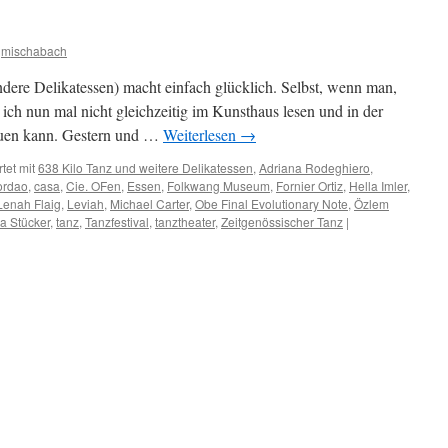
mischabach
dere Delikatessen) macht einfach glücklich. Selbst, wenn man,
l ich nun mal nicht gleichzeitig im Kunsthaus lesen und in der
auen kann. Gestern und …
Weiterlesen
→
tet mit
638 Kilo Tanz und weitere Delikatessen
,
Adriana Rodeghiero
,
ordao
,
casa
,
Cie. OFen
,
Essen
,
Folkwang Museum
,
Fornier Ortiz
,
Hella Imler
,
Lenah Flaig
,
Leviah
,
Michael Carter
,
Obe Final Evolutionary Note
,
Özlem
a Stücker
,
tanz
,
Tanzfestival
,
tanztheater
,
Zeitgenössischer Tanz
|