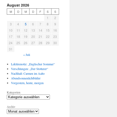
August 2026
M
D
M
D
F
S
S
1
2
3
4
5
6
7
8
9
10
11
12
13
14
15
16
17
18
19
20
21
22
23
24
25
26
27
28
29
30
31
« Juli
Lektürenotiz: „Englischer Sommer“
Verschlungen: „Der Stotterer“
Nachhall: Carmen im Aalto
Abendsonnenlichtbilder
Vorgestern, heute, morgen
Kategorien
Archiv