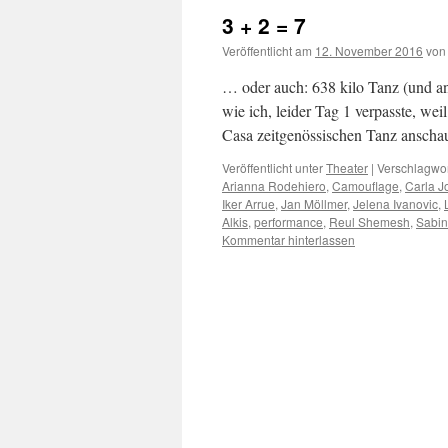
3 + 2 = 7
Veröffentlicht am
12. November 2016
von
… oder auch: 638 kilo Tanz (und an
wie ich, leider Tag 1 verpasste, wei
Casa zeitgenössischen Tanz ansch
Veröffentlicht unter
Theater
|
Verschlagwor
Arianna Rodehiero
,
Camouflage
,
Carla J
Iker Arrue
,
Jan Möllmer
,
Jelena Ivanovic
,
Alkis
,
performance
,
Reul Shemesh
,
Sabin
Kommentar hinterlassen