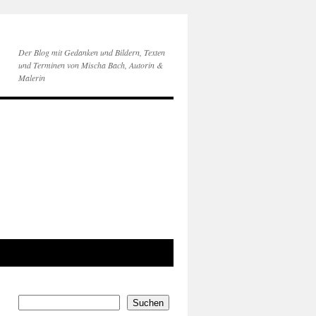
Der Blog mit Gedanken und Bildern, Texten
und Terminen von Mischa Bach, Autorin &
Malerin
Suchen