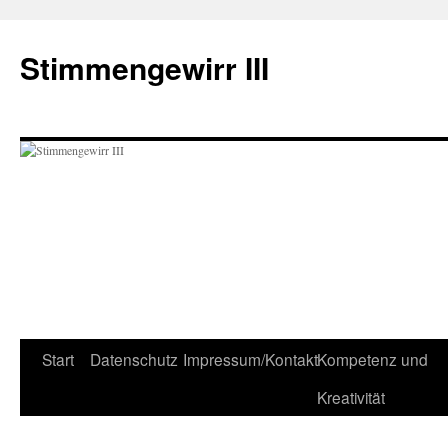
Zum
Inhalt
Stimmengewirr III
springen
Start
Datenschutz
Impressum/Kontakt
Kompetenz und
Kreativität