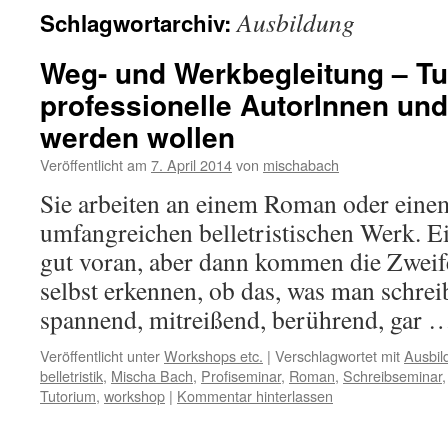
Ausbildung
Schlagwortarchiv:
Weg- und Werkbegleitung – Tu
professionelle AutorInnen und
werden wollen
Veröffentlicht am
7. April 2014
von
mischabach
Sie arbeiten an einem Roman oder eine
umfangreichen belletristischen Werk. Ei
gut voran, aber dann kommen die Zwei
selbst erkennen, ob das, was man schreib
spannend, mitreißend, berührend, gar
Veröffentlicht unter
Workshops etc.
|
Verschlagwortet mit
Ausbil
belletristik
,
Mischa Bach
,
Profiseminar
,
Roman
,
Schreibseminar
Tutorium
,
workshop
|
Kommentar hinterlassen