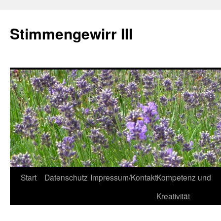
Zum
Inhalt
Stimmengewirr III
springen
Start
Datenschutz
Impressum/Kontakt
Kompetenz und
Kreativität