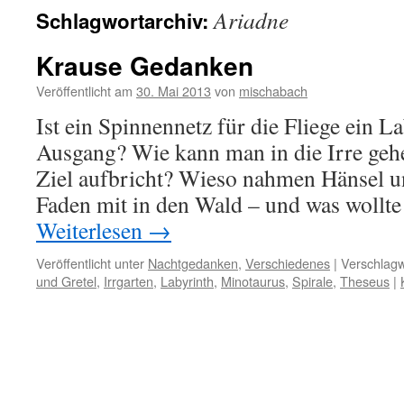
Ariadne
Schlagwortarchiv:
Krause Gedanken
Veröffentlicht am
30. Mai 2013
von
mischabach
Ist ein Spinnennetz für die Fliege ein L
Ausgang? Wie kann man in die Irre ge
Ziel aufbricht? Wieso nahmen Hänsel un
Faden mit in den Wald – und was wollte
Weiterlesen
→
Veröffentlicht unter
Nachtgedanken
,
Verschiedenes
|
Verschlagw
und Gretel
,
Irrgarten
,
Labyrinth
,
Minotaurus
,
Spirale
,
Theseus
|