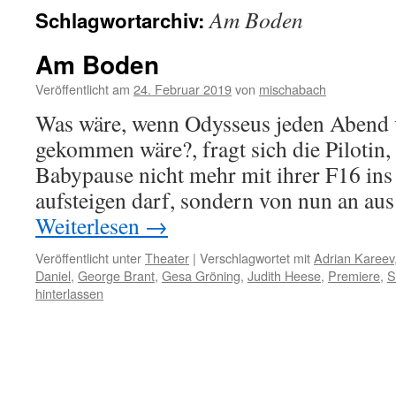
Am Boden
Schlagwortarchiv:
Am Boden
Veröffentlicht am
24. Februar 2019
von
mischabach
Was wäre, wenn Odysseus jeden Abend
gekommen wäre?, fragt sich die Pilotin, 
Babypause nicht mehr mit ihrer F16 ins
aufsteigen darf, sondern von nun an a
Weiterlesen
→
Veröffentlicht unter
Theater
|
Verschlagwortet mit
Adrian Kareev
Daniel
,
George Brant
,
Gesa Gröning
,
Judith Heese
,
Premiere
,
S
hinterlassen