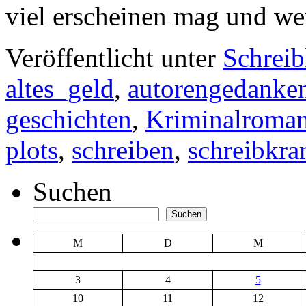
viel erscheinen mag und w
Veröffentlicht unter
Schrei
altes_geld
,
autorengedanke
geschichten
,
Kriminalroma
plots
,
schreiben
,
schreibkr
Suchen
Suchen
M
D
M
3
4
5
10
11
12