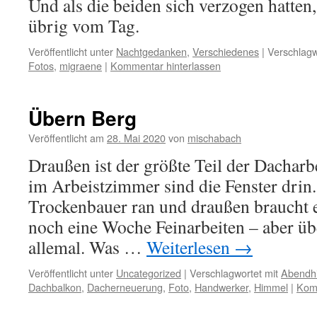
Und als die beiden sich verzogen hatten,
übrig vom Tag.
Veröffentlicht unter
Nachtgedanken
,
Verschiedenes
|
Verschlagw
Fotos
,
migraene
|
Kommentar hinterlassen
Übern Berg
Veröffentlicht am
28. Mai 2020
von
mischabach
Draußen ist der größte Teil der Dacharb
im Arbeistzimmer sind die Fenster drin
Trockenbauer ran und draußen braucht 
noch eine Woche Feinarbeiten – aber üb
allemal. Was …
Weiterlesen
→
Veröffentlicht unter
Uncategorized
|
Verschlagwortet mit
Abendh
Dachbalkon
,
Dacherneuerung
,
Foto
,
Handwerker
,
Himmel
|
Komm