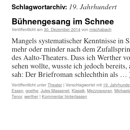
19. Jahrhundert
Schlagwortarchiv:
Bühnengesang im Schnee
Veröffentlicht am
30. Dezember 2014
von
mischabach
Mangels systematischer Kenntnisse in S
mehr oder minder nach dem Zufallspri
des Aalto-Theaters. Dass ich Werther v
sehen wollte, wusste ich jedoch bereits, 
sah: Der Briefroman schlechthin als …
Veröffentlicht unter
Theater
|
Verschlagwortet mit
19. Jahrhunde
Essen
,
goethe
,
Jules Massenet
,
Klassik
,
Mezzosopran
,
Michaela
Tenor
,
werther
|
Kommentar hinterlassen