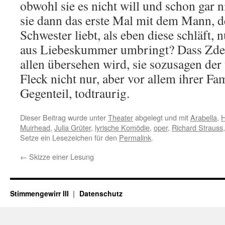
obwohl sie es nicht will und schon gar 
sie dann das erste Mal mit dem Mann, de
Schwester liebt, als eben diese schläft, n
aus Liebeskummer umbringt? Dass Zde
allen übersehen wird, sie sozusagen de
Fleck nicht nur, aber vor allem ihrer Fami
Gegenteil, todtraurig.
Dieser Beitrag wurde unter
Theater
abgelegt und mit
Arabella
,
H
Muirhead
,
Julia Grüter
,
lyrische Komödie
,
oper
,
Richard Strauss
Setze ein Lesezeichen für den
Permalink
.
←
Skizze einer Lesung
Stimmengewirr III
Datenschutz