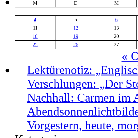
M
D
M
4
5
6
11
12
13
18
19
20
25
26
27
« O
Lektürenotiz: „Engli
Verschlungen: „Der Sto
Nachhall: Carmen im 
Abendsonnenlichtbild
Vorgestern, heute, mo