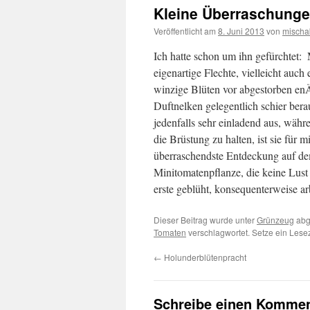
Kleine Überraschung
Veröffentlicht am
8. Juni 2013
von
mischa
Ich hatte schon um ihn gefürchtet:
M
eigenartige Flechte, vielleicht auc
winzige Blüten vor abgestorben en
Duftnelken gelegentlich schier ber
jedenfalls sehr einladend aus, wäh
die Brüstung zu halten, ist sie für
überraschendste Entdeckung auf de
Minitomatenpflanze, die keine Lust 
erste geblüht, konsequenterweise arb
Dieser Beitrag wurde unter
Grünzeug
abg
Tomaten
verschlagwortet. Setze ein Lese
←
Holunderblütenpracht
Schreibe einen Kommen