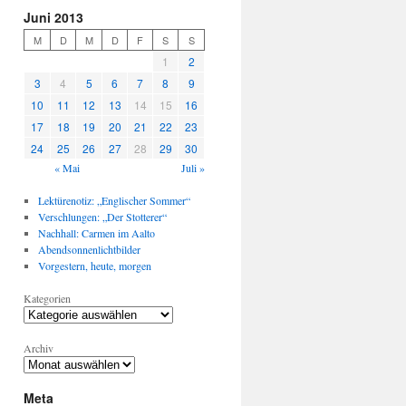
Juni 2013
M
D
M
D
F
S
S
1
2
3
4
5
6
7
8
9
10
11
12
13
14
15
16
17
18
19
20
21
22
23
24
25
26
27
28
29
30
« Mai
Juli »
Lektürenotiz: „Englischer Sommer“
Verschlungen: „Der Stotterer“
Nachhall: Carmen im Aalto
Abendsonnenlichtbilder
Vorgestern, heute, morgen
Kategorien
Archiv
Meta