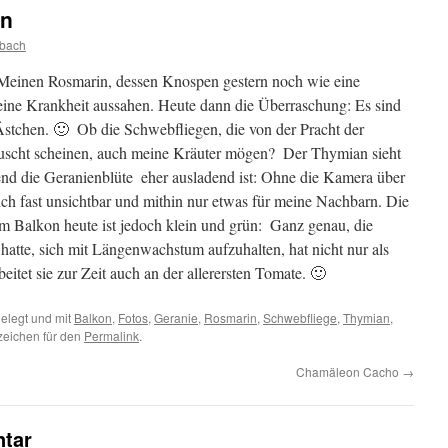
en
bach
einen Rosmarin,
dessen Knospen gestern noch wie eine
h eine Krankheit aussahen. Heute dann die Überraschung: Es sind
Ästchen. 🙂
Ob die Schwebfliegen, die von der Pracht der
auscht scheinen, auch meine Kräuter mögen?
Der Thymian sieht
rend die Geranienblüte
eher ausladend ist: Ohne die Kamera über
 mich fast unsichtbar und mithin nur etwas für meine Nachbarn. Die
m Balkon heute ist jedoch klein und grün:
Ganz genau, die
hatte, sich mit Längenwachstum aufzuhalten, hat nicht nur als
eitet sie zur Zeit auch an der allerersten Tomate. 🙂
elegt und mit
Balkon
,
Fotos
,
Geranie
,
Rosmarin
,
Schwebfliege
,
Thymian
,
zeichen für den
Permalink
.
Chamäleon Cacho
→
tar