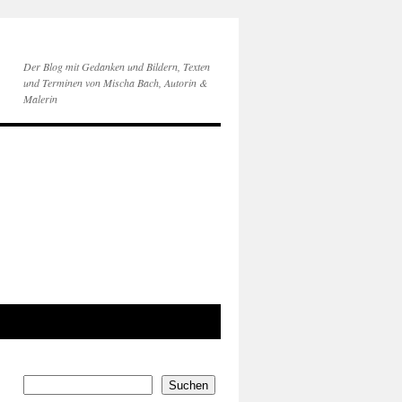
Der Blog mit Gedanken und Bildern, Texten
und Terminen von Mischa Bach, Autorin &
Malerin
Suchen