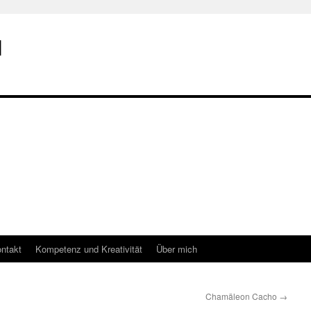
I
ntakt
Kompetenz und Kreativität
Über mich
Chamäleon Cacho
→