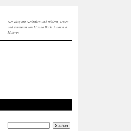
Der Blog mit Gedanken und Bildern, Texten
und Terminen von Mischa Bach, Autorin &
Malerin
Suchen