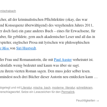
mischabach
er, all der kriminalistischen Pflichtlektüre (okay, das war
 und Konsequenz überwältigend) des vergehenden Jahres 2011,
er doch fast) ein ganz anderes Buch – eines für Erwachsene, für
er, für gebildete, gern auch akademischer Leser und all das in
spielter, englischer Prosa mit lyrischen wie philosophischen
t Men
von
Siri Hustvedt
.
der Frau und Romanautorin, die mit
Paul Auster
verheiratet ist.
edenfalls wenig bedeutet und kaum was über sie sagt.
el zu ihrem vierten Roman sagen. Den muss jeder selber lesen.
zumindest noch drei Bücher dieser Autorin neu entdecken kann …
bgelegt und mit
Literatur
,
mischa_bach
,
moderne_literatur
,
schreibkram
,
erschlagwortet. Setze ein Lesezeichen für den
Permalink
.
Feuchtigkeiten
→