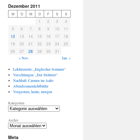
Dezember 2011
M
D
M
D
F
S
S
1
2
3
4
5
6
7
8
9
10
11
12
13
14
15
16
17
18
19
20
21
22
23
24
25
26
27
28
29
30
31
« Nov.
Jan. »
Lektürenotiz: „Englischer Sommer“
Verschlungen: „Der Stotterer“
Nachhall: Carmen im Aalto
Abendsonnenlichtbilder
Vorgestern, heute, morgen
Kategorien
Archiv
Meta