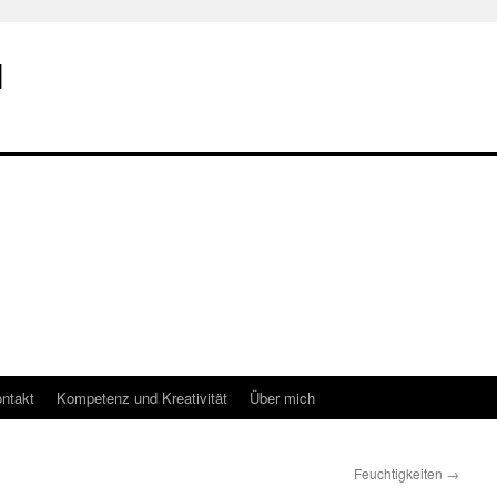
I
ntakt
Kompetenz und Kreativität
Über mich
Feuchtigkeiten
→