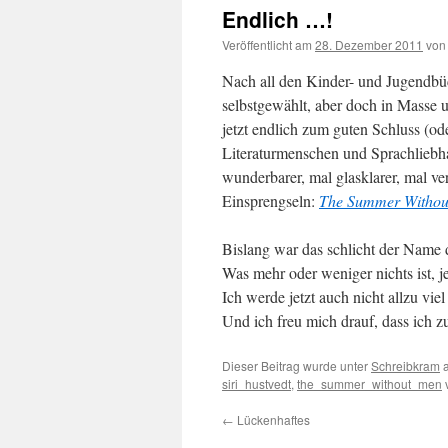
Endlich …!
Veröffentlicht am
28. Dezember 2011
von
Nach all den Kinder- und Jugendbüch
selbstgewählt, aber doch in Masse
jetzt endlich zum guten Schluss (od
Literaturmenschen und Sprachliebhab
wunderbarer, mal glasklarer, mal ver
Einsprengseln:
The Summer Withou
Bislang war das schlicht der Name 
Was mehr oder weniger nichts ist, j
Ich werde jetzt auch nicht allzu vi
Und ich freu mich drauf, dass ich 
Dieser Beitrag wurde unter
Schreibkram
a
siri_hustvedt
,
the_summer_without_men
v
←
Lückenhaftes