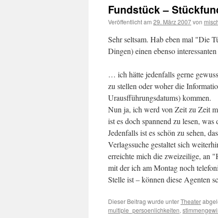
Fundstück – Stückfun
Veröffentlicht am
29. März 2007
von
misc
Sehr seltsam. Hab eben mal "Die Tü
Dingen) einen ebenso interessante
… ich hätte jedenfalls gerne gewuss
zu stellen oder woher die Informatio
Urausfführungsdatums) kommen.
Nun ja, ich werd von Zeit zu Zeit m
ist es doch spannend zu lesen, was 
Jedenfalls ist es schön zu sehen, d
Verlagssuche gestaltet sich weiterh
erreichte mich die zweizeilige, an 
mit der ich am Montag noch telefonie
Stelle ist – können diese Agenten sc
Dieser Beitrag wurde unter
Theater
abgel
multiple_persoenlichkeiten
,
stimmengewi