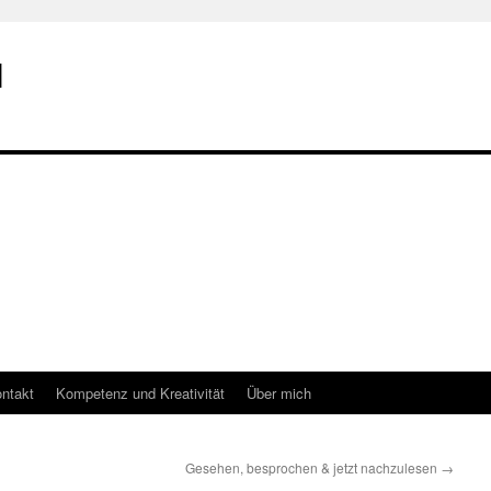
I
ntakt
Kompetenz und Kreativität
Über mich
Gesehen, besprochen & jetzt nachzulesen
→