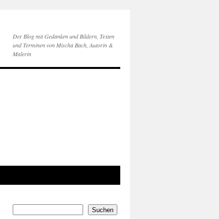
Der Blog mit Gedanken und Bildern, Texten
und Terminen von Mischa Bach, Autorin &
Malerin
Suchen