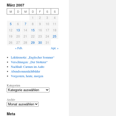
März 2007
M
D
M
D
F
S
S
1
2
3
4
5
6
7
8
9
10
11
12
13
14
15
16
17
18
19
20
21
22
23
24
25
26
27
28
29
30
31
« Feb.
Apr. »
Lektürenotiz: „Englischer Sommer“
Verschlungen: „Der Stotterer“
Nachhall: Carmen im Aalto
Abendsonnenlichtbilder
Vorgestern, heute, morgen
Kategorien
Archiv
Meta