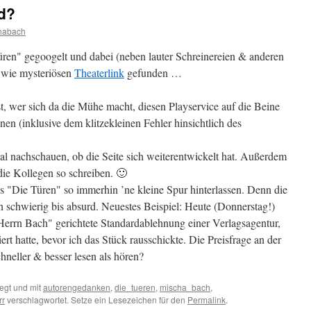
d?
habach
ren" gegoogelt und dabei (neben lauter Schreinereien & anderen
n wie mysteriösen
Theaterlink
gefunden …
t, wer sich da die Mühe macht, diesen Playservice auf die Beine
nen (inklusive dem klitzekleinen Fehler hinsichtlich des
al nachschauen, ob die Seite sich weiterentwickelt hat. Außerdem
die Kollegen so schreiben. 🙂
ass "Die Türen" so immerhin ’ne kleine Spur hinterlassen. Denn die
in schwierig bis absurd. Neuestes Beispiel: Heute (Donnerstag!)
"Herrn Bach" gerichtete Standardablehnung einer Verlagsagentur,
rt hatte, bevor ich das Stück rausschickte. Die Preisfrage an der
hneller & besser lesen als hören?
egt und mit
autorengedanken
,
die_tueren
,
mischa_bach
,
rr
verschlagwortet. Setze ein Lesezeichen für den
Permalink
.