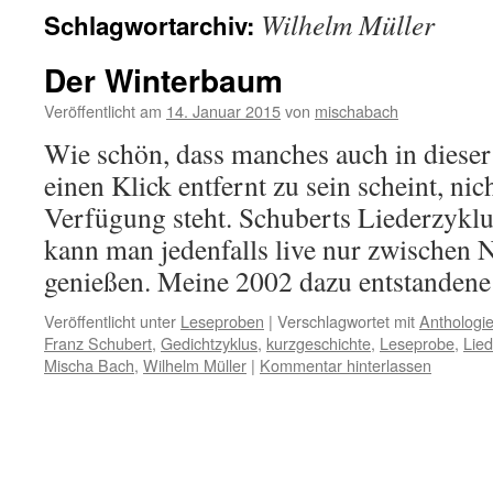
Wilhelm Müller
Schlagwortarchiv:
Der Winterbaum
Veröffentlicht am
14. Januar 2015
von
mischabach
Wie schön, dass manches auch in dieser 
einen Klick entfernt zu sein scheint, ni
Verfügung steht. Schuberts Liederzyklu
kann man jedenfalls live nur zwischen
genießen. Meine 2002 dazu entstande
Veröffentlicht unter
Leseproben
|
Verschlagwortet mit
Anthologi
Franz Schubert
,
Gedichtzyklus
,
kurzgeschichte
,
Leseprobe
,
Lied
Mischa Bach
,
Wilhelm Müller
|
Kommentar hinterlassen