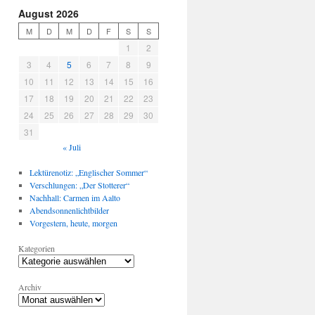
August 2026
M
D
M
D
F
S
S
1
2
3
4
5
6
7
8
9
10
11
12
13
14
15
16
17
18
19
20
21
22
23
24
25
26
27
28
29
30
31
« Juli
Lektürenotiz: „Englischer Sommer“
Verschlungen: „Der Stotterer“
Nachhall: Carmen im Aalto
Abendsonnenlichtbilder
Vorgestern, heute, morgen
Kategorien
Archiv