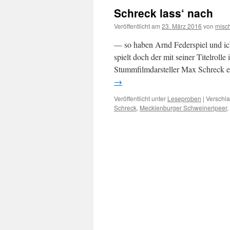
Schreck lass‘ nach
Veröffentlicht am
23. März 2016
von
misc
— so haben Arnd Federspiel und ic
spielt doch der mit seiner Titelrol
Stummfilmdarsteller Max Schreck e
→
Veröffentlicht unter
Leseproben
|
Verschla
Schreck
,
Mecklenburger Schweineripeer
,