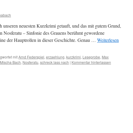
habach
h unseren neuesten Kurzkrimi getauft, und das mit gutem Grund,
le in Nosferatu – Sinfonie des Grauens berühmt gewordene
ine der Hauptrollen in dieser Geschichte. Genau …
Weiterlesen
gwortet mit
Arnd Federspiel
,
erzaehlung
,
kurzkrimi
,
Leseprobe
,
Max
Mischa Bach
,
Nosferatu
,
schreck lass nach
|
Kommentar hinterlassen