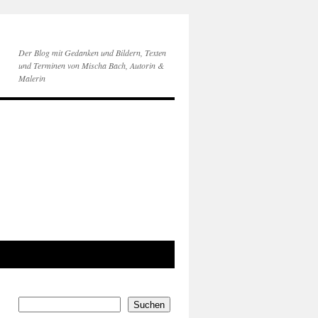
Der Blog mit Gedanken und Bildern, Texten
und Terminen von Mischa Bach, Autorin &
Malerin
Suchen