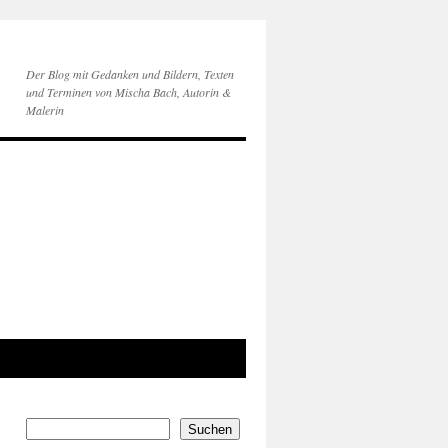
Der Blog mit Gedanken und Bildern, Texten
und Terminen von Mischa Bach, Autorin &
Malerin
Suchen