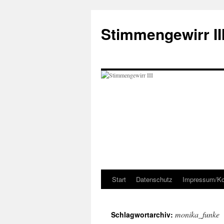
Zum
Inhalt
Stimmengewirr II
springen
Start
Datenschutz
Impressum/Ko
monika_funke
Schlagwortarchiv: