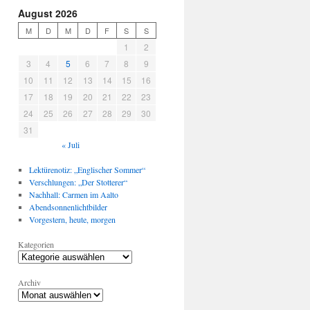
August 2026
M
D
M
D
F
S
S
1
2
3
4
5
6
7
8
9
10
11
12
13
14
15
16
17
18
19
20
21
22
23
24
25
26
27
28
29
30
31
« Juli
Lektürenotiz: „Englischer Sommer“
Verschlungen: „Der Stotterer“
Nachhall: Carmen im Aalto
Abendsonnenlichtbilder
Vorgestern, heute, morgen
Kategorien
Archiv