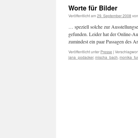
Worte für Bilder
Veröffentlicht am
29. September 2008
vo
… speziell solche zur Ausstellung
gefunden. Leider hat der Online-Autr
zumindest ein paar Passagen des Ar
Veröffentlicht unter
Presse
|
Verschlagwort
jana_podacker
,
mischa_bach
,
monika_fu