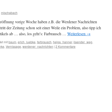
n
mischabach
seröffnung vorige Woche haben z.B. die Werdener Nachrichten
itt der Zeitung schon seit einer Weile ein Problem, also tipp ich
tikels ab … also, los geht’s: Farbrausch …
Weiterlesen
→
et mit
baum
,
erich_luebke
,
farbrausch
,
helga_hanner
,
ilaender_weg
,
nke
,
Vernissage
,
werdener_nachrichten
|
2 Kommentare