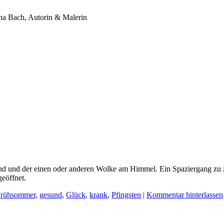
ha Bach, Autorin & Malerin
nd und der einen oder anderen Wolke am Himmel. Ein Spaziergang zu z
geöffnet.
rühsommer
,
gesund
,
Glück
,
krank
,
Pfingsten
|
Kommentar hinterlassen