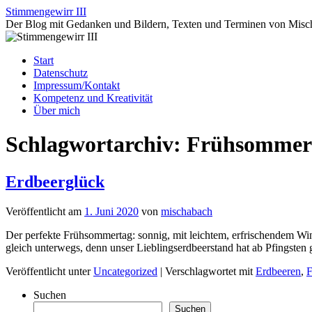
Zum
Stimmengewirr III
Inhalt
Der Blog mit Gedanken und Bildern, Texten und Terminen von Misc
springen
Start
Datenschutz
Impressum/Kontakt
Kompetenz und Kreativität
Über mich
Schlagwortarchiv:
Frühsommer
Erdbeerglück
Veröffentlicht am
1. Juni 2020
von
mischabach
Der perfekte Frühsommertag: sonnig, mit leichtem, erfrischendem Wi
gleich unterwegs, denn unser Lieblingserdbeerstand hat ab Pfingsten 
Veröffentlicht unter
Uncategorized
|
Verschlagwortet mit
Erdbeeren
,
F
Suchen
Suchen