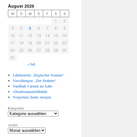
August 2026
M
D
M
D
F
S
S
1
2
3
4
5
6
7
8
9
10
11
12
13
14
15
16
17
18
19
20
21
22
23
24
25
26
27
28
29
30
31
« Juli
Lektürenotiz: „Englischer Sommer“
Verschlungen: „Der Stotterer“
Nachhall: Carmen im Aalto
Abendsonnenlichtbilder
Vorgestern, heute, morgen
Kategorien
Archiv