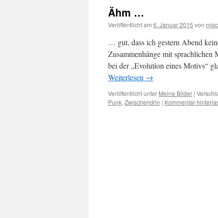
Ähm …
Veröffentlicht am
6. Januar 2015
von
mis
… gut, dass ich gestern Abend kei
Zusammenhänge mit sprachlichen M
bei der „Evolution eines Motivs“ g
Weiterlesen
→
Veröffentlicht unter
Meine Bilder
|
Verschl
Punk
,
Zwischendrin
|
Kommentar hinterla