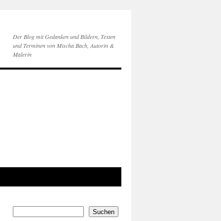
Der Blog mit Gedanken und Bildern, Texten
und Terminen von Mischa Bach, Autorin &
Malerin
Suchen