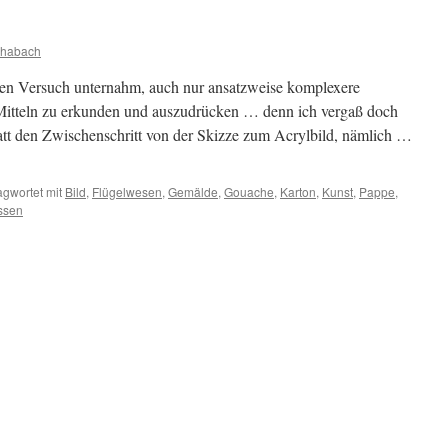
chabach
nen Versuch unternahm, auch nur ansatzweise komplexere
itteln zu erkunden und auszudrücken … denn ich vergaß doch
latt den Zwischenschritt von der Skizze zum Acrylbild, nämlich …
agwortet mit
Bild
,
Flügelwesen
,
Gemälde
,
Gouache
,
Karton
,
Kunst
,
Pappe
,
ssen