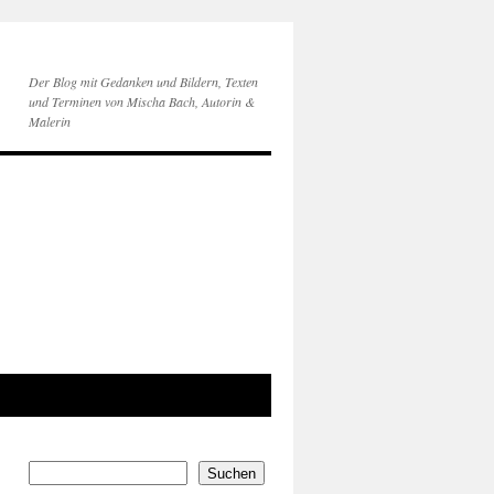
Der Blog mit Gedanken und Bildern, Texten
und Terminen von Mischa Bach, Autorin &
Malerin
Suchen