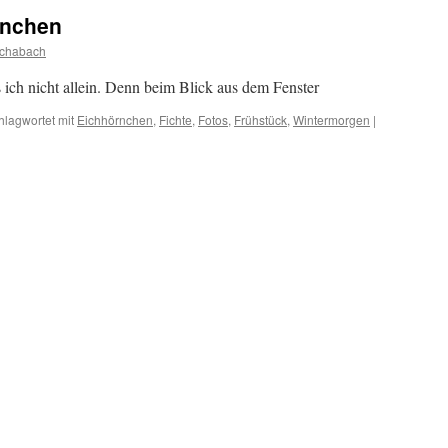
rnchen
chabach
ch nicht allein. Denn beim Blick aus dem Fenster
hlagwortet mit
Eichhörnchen
,
Fichte
,
Fotos
,
Frühstück
,
Wintermorgen
|