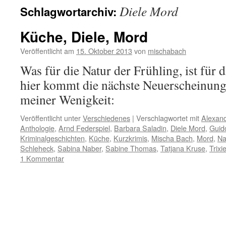
Diele Mord
Schlagwortarchiv:
Küche, Diele, Mord
Veröffentlicht am
15. Oktober 2013
von
mischabach
Was für die Natur der Frühling, ist für 
hier kommt die nächste Neuerscheinung
meiner Wenigkeit:
Veröffentlicht unter
Verschiedenes
|
Verschlagwortet mit
Alexand
Anthologie
,
Arnd Federspiel
,
Barbara Saladin
,
Diele Mord
,
Guid
Kriminalgeschichten
,
Küche
,
Kurzkrimis
,
Mischa Bach
,
Mord
,
Na
Schleheck
,
Sabina Naber
,
Sabine Thomas
,
Tatjana Kruse
,
Trixi
1 Kommentar