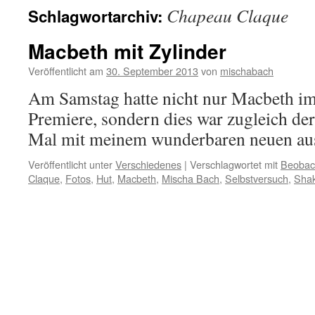
Chapeau Claque
Schlagwortarchiv:
Macbeth mit Zylinder
Veröffentlicht am
30. September 2013
von
mischabach
Am Samstag hatte nicht nur Macbeth im
Premiere, sondern dies war zugleich der
Mal mit meinem wunderbaren neuen au
Veröffentlicht unter
Verschiedenes
|
Verschlagwortet mit
Beobac
Claque
,
Fotos
,
Hut
,
Macbeth
,
Mischa Bach
,
Selbstversuch
,
Sha