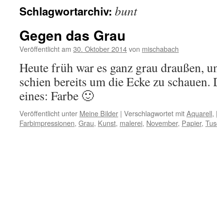
bunt
Schlagwortarchiv:
Gegen das Grau
Veröffentlicht am
30. Oktober 2014
von
mischabach
Heute früh war es ganz grau draußen, 
schien bereits um die Ecke zu schauen. 
eines: Farbe 🙂
Veröffentlicht unter
Meine Bilder
|
Verschlagwortet mit
Aquarell
,
Farbimpressionen
,
Grau
,
Kunst
,
malerei
,
November
,
Papier
,
Tus