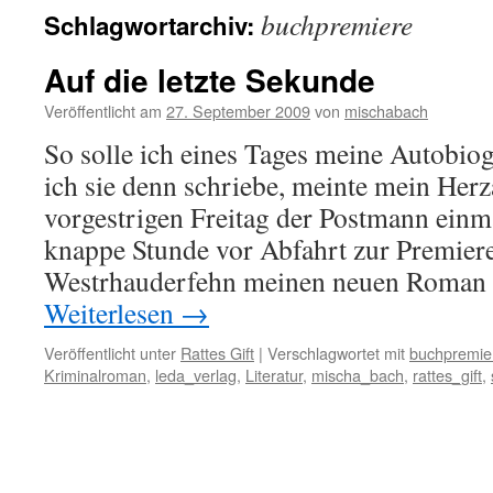
buchpremiere
Schlagwortarchiv:
Auf die letzte Sekunde
Veröffentlicht am
27. September 2009
von
mischabach
So solle ich eines Tages meine Autobio
ich sie denn schriebe, meinte mein Herza
vorgestrigen Freitag der Postmann einma
knappe Stunde vor Abfahrt zur Premier
Westrhauderfehn meinen neuen Roman 
Weiterlesen
→
Veröffentlicht unter
Rattes Gift
|
Verschlagwortet mit
buchpremie
Kriminalroman
,
leda_verlag
,
Literatur
,
mischa_bach
,
rattes_gift
,