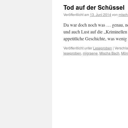
Tod auf der Schüssel
Veröffentlicht am
13. Juni 2014
von
misch
Da war doch noch was … genau, noch
und auch Lust auf die „Kriminellen 
appetitliche Geschichte, was wen
Veröffentlicht unter
Leseproben
|
Verschla
leseproben
,
migraene
,
Mischa Bach
,
Mörd