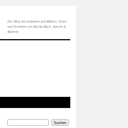
Der Blog mit Gedanken und Bildern, Texten
und Terminen von Mischa Bach, Autorin &
Malerin
Suchen