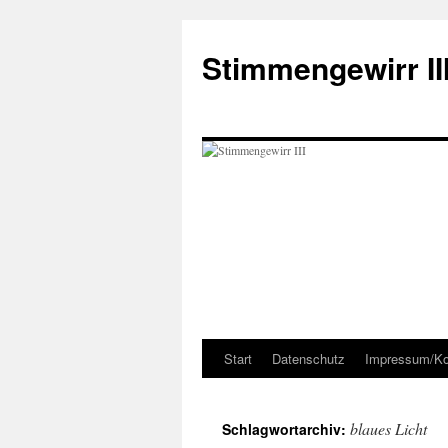
Zum
Inhalt
Stimmengewirr II
springen
Start
Datenschutz
Impressum/Ko
blaues Licht
Schlagwortarchiv: