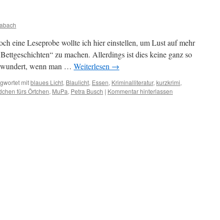
abach
 eine Leseprobe wollte ich hier einstellen, um Lust auf mehr
Bettgeschichten“ zu machen. Allerdings ist dies keine ganz so
ig wundert, wenn man …
Weiterlesen
→
gwortet mit
blaues Licht
,
Blaulicht
,
Essen
,
Kriminalliteratur
,
kurzkrimi
,
chen fürs Örtchen
,
MuPa
,
Petra Busch
|
Kommentar hinterlassen