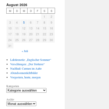
August 2026
M
D
M
D
F
S
S
1
2
3
4
5
6
7
8
9
10
11
12
13
14
15
16
17
18
19
20
21
22
23
24
25
26
27
28
29
30
31
« Juli
Lektürenotiz: „Englischer Sommer“
Verschlungen: „Der Stotterer“
Nachhall: Carmen im Aalto
Abendsonnenlichtbilder
Vorgestern, heute, morgen
Kategorien
Archiv