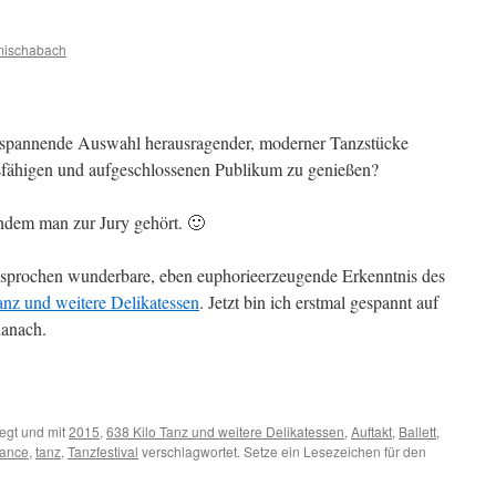
mischabach
ne spannende Auswahl herausragender, moderner Tanzstücke
fähigen und aufgeschlossenen Publikum zu genießen?
indem man zur Jury gehört. 🙂
gesprochen wunderbare, eben euphorieerzeugende Erkenntnis des
anz und weitere Delikatessen
. Jetzt bin ich erstmal gespannt auf
danach.
egt und mit
2015
,
638 Kilo Tanz und weitere Delikatessen
,
Auftakt
,
Ballett
,
mance
,
tanz
,
Tanzfestival
verschlagwortet. Setze ein Lesezeichen für den