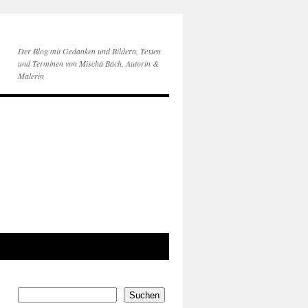
Der Blog mit Gedanken und Bildern, Texten
und Terminen von Mischa Bach, Autorin &
Malerin
Suchen