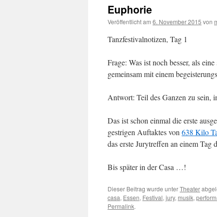
Euphorie
Veröffentlicht am
6. November 2015
von
Tanzfestivalnotizen, Tag 1
Frage: Was ist noch besser, als ei
gemeinsam mit einem begeisterungs
Antwort: Teil des Ganzen zu sein, 
Das ist schon einmal die erste aus
gestrigen Auftaktes von
638 Kilo T
das erste Jurytreffen an einem Tag 
Bis später in der Casa …!
Dieser Beitrag wurde unter
Theater
abgel
casa
,
Essen
,
Festival
,
jury
,
musik
,
perfor
Permalink
.