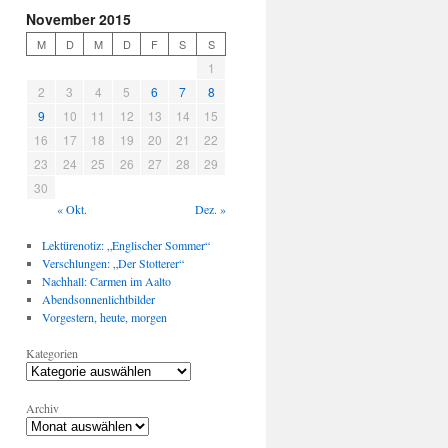
November 2015
M
D
M
D
F
S
S
1
2
3
4
5
6
7
8
9
10
11
12
13
14
15
16
17
18
19
20
21
22
23
24
25
26
27
28
29
30
« Okt.
Dez. »
Lektürenotiz: „Englischer Sommer“
Verschlungen: „Der Stotterer“
Nachhall: Carmen im Aalto
Abendsonnenlichtbilder
Vorgestern, heute, morgen
Kategorien
Archiv