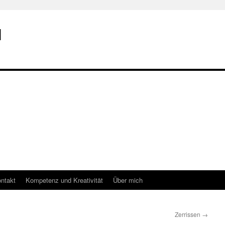
I
ntakt
Kompetenz und Kreativität
Über mich
Zerrissen
→